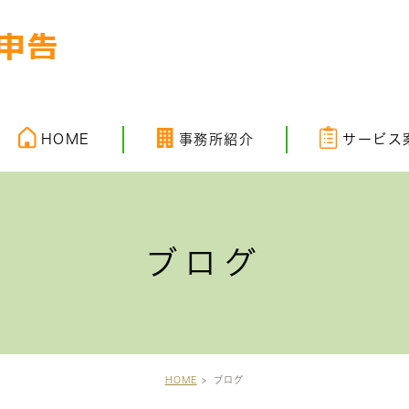
HOME
事務所紹介
サービス
事務所概要
相続の手続きに
所長紹介
相続税申告サー
ブログ
事務所理念
生前対策サービ
無料相談について
相続税の節税方
相続財産評価に
HOME
ブログ
相続税の申告に